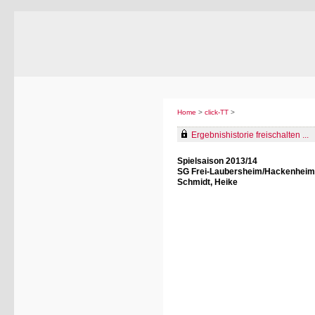
Home
>
click-TT
>
Ergebnishistorie freischalten ...
Spielsaison 2013/14
SG Frei-Laubersheim/Hackenhei
Schmidt, Heike