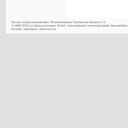
Für den Inhalt verantwortlich: Rheinhessischer Tischtennis-Verband e.V.
© 1999-2026
nu Datenautomaten GmbH - Automatisierte internetgestützte Netzwerklös
Kontakt
,
Impressum
,
Datenschutz