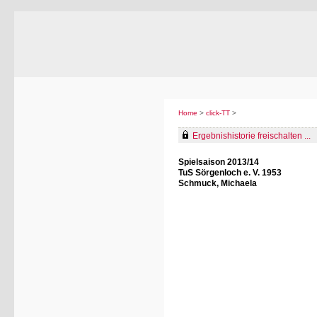
Home
>
click-TT
>
Ergebnishistorie freischalten ...
Spielsaison 2013/14
TuS Sörgenloch e. V. 1953
Schmuck, Michaela