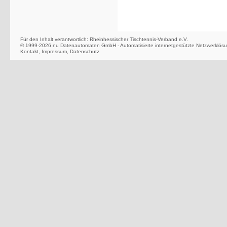
Für den Inhalt verantwortlich: Rheinhessischer Tischtennis-Verband e.V.
© 1999-2026
nu Datenautomaten GmbH - Automatisierte internetgestützte Netzwerklös
Kontakt
,
Impressum
,
Datenschutz