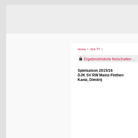
Home
>
click-TT
>
Ergebnishistorie freischalten ...
Spielsaison 2015/16
DJK SV RW Mainz-Finthen
Kaniz, Dimitrij