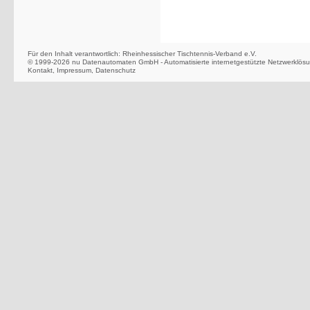
Für den Inhalt verantwortlich: Rheinhessischer Tischtennis-Verband e.V.
© 1999-2026
nu Datenautomaten GmbH - Automatisierte internetgestützte Netzwerklös
Kontakt
,
Impressum
,
Datenschutz