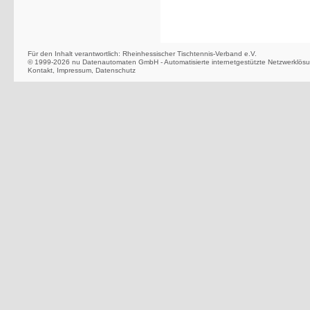
Für den Inhalt verantwortlich: Rheinhessischer Tischtennis-Verband e.V.
© 1999-2026
nu Datenautomaten GmbH - Automatisierte internetgestützte Netzwerklös
Kontakt
,
Impressum
,
Datenschutz