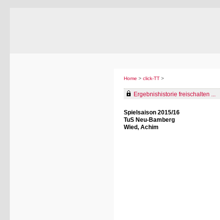
Home
>
click-TT
>
Ergebnishistorie freischalten ...
Spielsaison 2015/16
TuS Neu-Bamberg
Wied, Achim