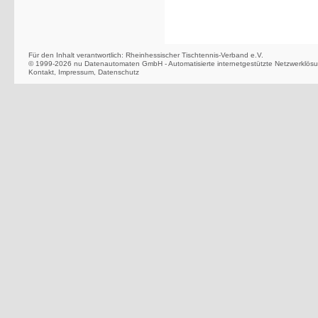
Für den Inhalt verantwortlich: Rheinhessischer Tischtennis-Verband e.V.
© 1999-2026
nu Datenautomaten GmbH - Automatisierte internetgestützte Netzwerklös
Kontakt
,
Impressum
,
Datenschutz