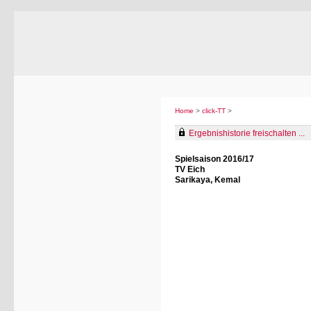
Home
>
click-TT
>
Ergebnishistorie freischalten ...
Spielsaison 2016/17
TV Eich
Sarikaya, Kemal