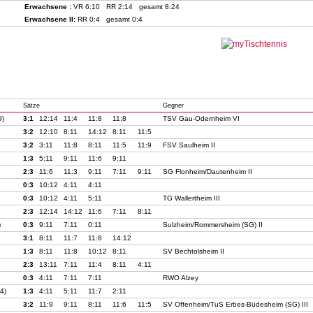
Erwachsene :
VR 6:10 RR 2:14 gesamt 8:24
Erwachsene II:
RR 0:4 gesamt 0:4
Sätze
Gegner
9)
3:1
12:14
11:4
11:8
11:8
TSV Gau-Odernheim VI
3:2
12:10
8:11
14:12
8:11
11:5
3:2
3:11
11:8
8:11
11:5
11:9
FSV Saulheim II
1:3
5:11
9:11
11:6
9:11
2:3
11:6
11:3
9:11
7:11
9:11
SG Flonheim/Dautenheim II
0:3
10:12
4:11
4:11
0:3
10:12
4:11
5:11
TG Wallertheim III
2:3
12:14
14:12
11:6
7:11
8:11
)
0:3
9:11
7:11
0:11
Sulzheim/Rommersheim (SG) II
3:1
8:11
11:7
11:8
14:12
1:3
8:11
11:8
10:12
8:11
SV Bechtolsheim II
2:3
13:11
7:11
11:4
8:11
4:11
0:3
4:11
7:11
7:11
RWO Alzey
.4)
1:3
4:11
5:11
11:7
2:11
3:2
11:9
9:11
8:11
11:6
11:5
SV Offenheim/TuS Erbes-Büdesheim (SG) III