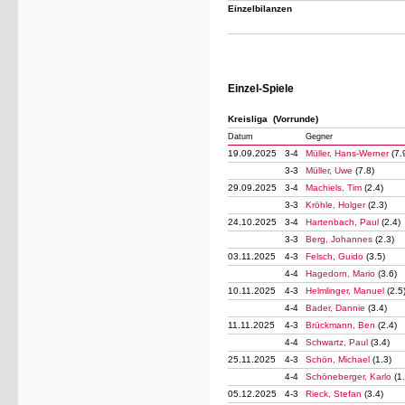
Einzelbilanzen
Einzel-Spiele
Kreisliga (Vorrunde)
Datum
Gegner
19.09.2025
3-4
Müller, Hans-Werner
(7.
3-3
Müller, Uwe
(7.8)
29.09.2025
3-4
Machiels, Tim
(2.4)
3-3
Kröhle, Holger
(2.3)
24.10.2025
3-4
Hartenbach, Paul
(2.4)
3-3
Berg, Johannes
(2.3)
03.11.2025
4-3
Felsch, Guido
(3.5)
4-4
Hagedorn, Mario
(3.6)
10.11.2025
4-3
Helmlinger, Manuel
(2.5
4-4
Bader, Dannie
(3.4)
11.11.2025
4-3
Brückmann, Ben
(2.4)
4-4
Schwartz, Paul
(3.4)
25.11.2025
4-3
Schön, Michael
(1.3)
4-4
Schöneberger, Karlo
(1
05.12.2025
4-3
Rieck, Stefan
(3.4)