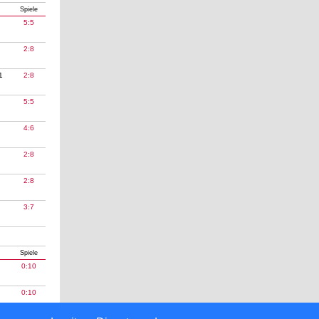
Spiele
5:5
2:8
1
2:8
5:5
4:6
2:8
2:8
3:7
Spiele
0:10
0:10