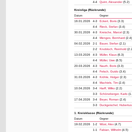
4-4
Quint, Alexander
(5.2)
Kreisliga (Rückrunde)
Datum
Gegner
16.01.2026
4-3
Eckert, Boris
(3.3)
4-4
Rieck, Stefan
(3.4)
30.01.2026
4-3
Kreische, Marcel
(2.3)
4-4
Menges, Bernhard
(2.4)
04.02.2026
2-1
Bauer, Stefan
(2.1)
2-2
Knobloch, Reinhold
(2.
13.03.2026
4-3
Müller, Klaus
(6.3)
4-4
Müller, Uwe
(6.5)
20.03.2026
4-3
Nauth, Boris
(3.3)
4-4
Felsch, Guido
(3.4)
31.03.2026
4-3
Kröhle, Holger
(2.3)
4-4
Machiels, Tim
(2.4)
10.04.2026
3-4
Harff, Wilko
(2.2)
3-3
Schöneberger, Karlo
(1
17.04.2026
3-4
Beyer, Roman
(2.4)
3-3
Duckgeischel, Hubertu
1. Kreisklasse (Rückrunde)
Datum
Gegner
19.02.2026
1-2
Wüst, Alex
(4.7)
1-1
Fabian, Wilhelm
(4.5)