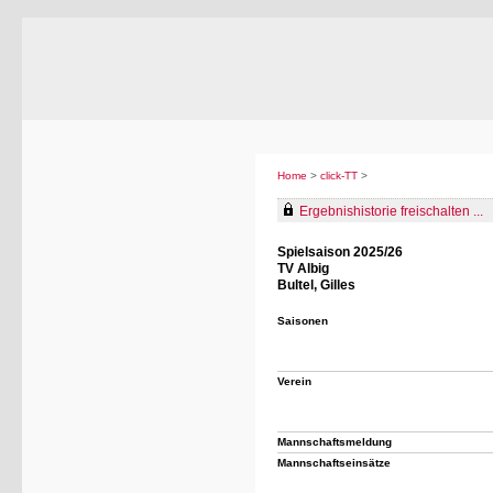
Home
>
click-TT
>
Ergebnishistorie freischalten ...
Spielsaison 2025/26
TV Albig
Bultel, Gilles
Saisonen
Verein
Mannschaftsmeldung
Mannschaftseinsätze