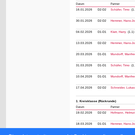
Datum
Partner
16.01.2026
D2-D2
Schäfer, Timo
(1.
30.01.2026
D2-D2
Hemmer, Hans-J
04.02.2026
D1-D1
Klatt, Harry
(1.1)
13.03.2026
D2-D2
Hemmer, Hans-J
20.03.2026
D1-D1
Mundorff, Manfr
31.03.2026
D1-D1
Schäfer, Timo
(1.
10.04.2026
D1-D1
Mundorff, Manfr
17.04.2026
D2-D2
Schneider, Luka
1. Kreisklasse (Rückrunde)
Datum
Partner
19.02.2026
D2-D2
Hofmann, Helmu
18.03.2026
D1-D1
Hemmer, Hans-J