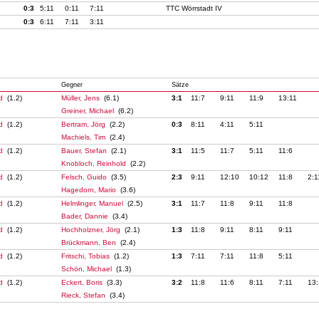
0:3
5:11
0:11
7:11
TTC Wörrstadt IV
0:3
6:11
7:11
3:11
Gegner
Sätze
ed
(1.2)
Müller, Jens
(6.1)
3:1
11:7
9:11
11:9
13:11
Greiner, Michael
(6.2)
ed
(1.2)
Bertram, Jörg
(2.2)
0:3
8:11
4:11
5:11
Machiels, Tim
(2.4)
ed
(1.2)
Bauer, Stefan
(2.1)
3:1
11:5
11:7
5:11
11:6
Knobloch, Reinhold
(2.2)
ed
(1.2)
Felsch, Guido
(3.5)
2:3
9:11
12:10
10:12
11:8
2:1
Hagedorn, Mario
(3.6)
ed
(1.2)
Helmlinger, Manuel
(2.5)
3:1
11:7
11:8
9:11
11:8
Bader, Dannie
(3.4)
ed
(1.2)
Hochholzner, Jörg
(2.1)
1:3
11:8
9:11
8:11
9:11
Brückmann, Ben
(2.4)
ed
(1.2)
Fritschi, Tobias
(1.2)
1:3
7:11
7:11
11:8
5:11
Schön, Michael
(1.3)
ed
(1.2)
Eckert, Boris
(3.3)
3:2
11:8
11:6
8:11
7:11
13:
Rieck, Stefan
(3.4)