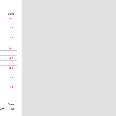
Spiele
5:5
2:8
2:8
5:5
4:6
2:8
2:8
3:7
Spiele
 IV
0:10