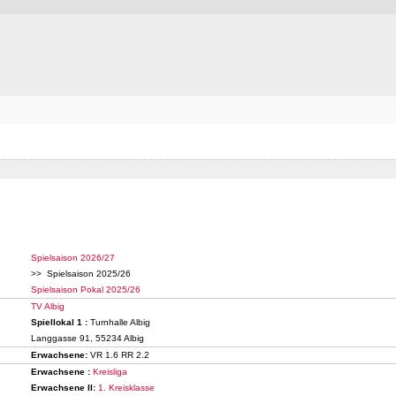
Spielsaison 2026/27
>> Spielsaison 2025/26
Spielsaison Pokal 2025/26
TV Albig
Spiellokal 1
:
Turnhalle Albig
Langgasse 91, 55234 Albig
Erwachsene:
VR 1.6 RR 2.2
Erwachsene :
Kreisliga
Erwachsene II:
1. Kreisklasse