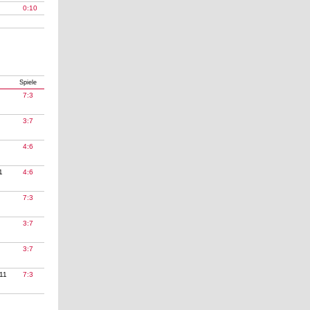
0:10
Spiele
7:3
3:7
4:6
1
4:6
7:3
3:7
3:7
11
7:3