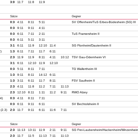
3:0
11:7
11:8
11:9
Sätze
Gegner
0:3
4:11
8:11
5:11
SV Offenheim/TuS Erbes-Büdesheim (SG) III
0:3
9:11
9:11
4:11
0:3
6:11
7:11
2:11
TuS Framersheim II
0:3
6:11
5:11
3:11
3:1
6:11
11:9
12:10
11:4
SG Flonheim/Dautenheim II
2)
1:3
6:11
7:11
11:7
6:11
2:3
11:9
11:9
8:11
4:11
10:12
TSV Gau-Odernheim VI
3:1
6:11
12:10
11:9
12:10
0:3
5:11
8:11
7:11
TG Wallertheim III
1:3
9:11
8:11
14:12
6:11
1:3
3:11
6:11
11:7
8:11
FSV Saulheim II
2:3
4:11
11:8
11:2
7:11
11:13
2:3
12:10
8:11
1:11
11:2
9:11
RWO Alzey
.4)
0:3
4:11
8:11
7:11
0:3
6:11
9:11
6:11
SV Bechtolsheim II
s
(2.3)
2:3
11:7
9:11
6:11
11:6
7:11
Sätze
Gegner
2:3
11:13
13:11
11:9
2:11
9:11
SG Frei-Laubersheim/Hackenheim/Winzenheim
2:3
11:7
11:5
11:13
7:11
11:13