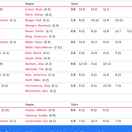
Gegner
Sätze
5)
Eckert, Boris
(3.3)
3:0
11:9
11:8
11:2
Rieck, Stefan
(3.4)
oachim
(2.1)
Bürger, Ralf
(2.1)
1:3
9:11
10:12
11:9
10:12
Menges, Bernhard
(2.4)
Bauer, Stefan
(2.1)
2:3
9:11
6:11
11:8
11:7
5:1
Berg, Johannes
(2.3)
oachim
(2.1)
Müller, Klaus
(6.3)
3:1
11:6
11:3
9:11
11:8
Müller, Hans-Werner
(7.11)
ed
(1.2)
Eder, Bernd
(3.1)
1:3
2:11
11:8
3:11
5:11
Nauth, Boris
(3.3)
5)
Bertram, Jörg
(2.2)
0:3
12:14
4:11
10:12
Machiels, Tim
(2.4)
ed
(1.2)
Balz, Johannes
(1.1)
1:3
8:11
4:11
11:9
9:11
Harff, Wilko
(2.2)
s
(2.4)
Hochholzner, Jörg
(2.1)
1:3
5:11
6:11
12:10
7:11
Brückmann, Ben
(2.2)
Gegner
Sätze
t
(2.11)
Fabian, Wilhelm
(4.5)
0:3
6:11
8:11
6:11
Varkonyi, Amalia
(4.8)
oachim
(2.1)
Linsenmeier, Kai
(4.1)
1:3
7:11
11:3
5:11
7:11
Baumann, Nils
(4.2)